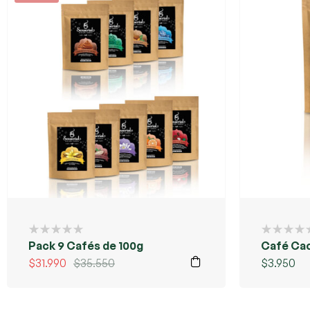
Pack 9 Cafés de 100g
Café Cac
$
31.990
$
35.550
$
3.950