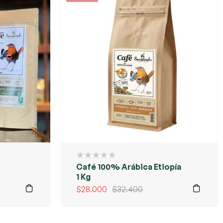
Café 100% Arábica Etiopía
1 Kg
$
28.000
$
32.400