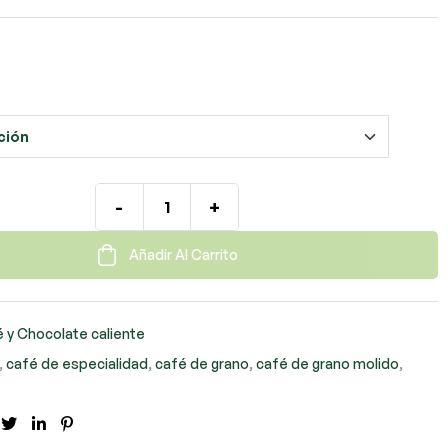
-
+
Añadir Al Carrito
 y Chocolate caliente
,
café de especialidad
,
café de grano
,
café de grano molido
,
cebook
Twitter
LinkedIn
Pinterest