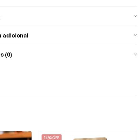
n
 adicional
s (0)
14%OFF