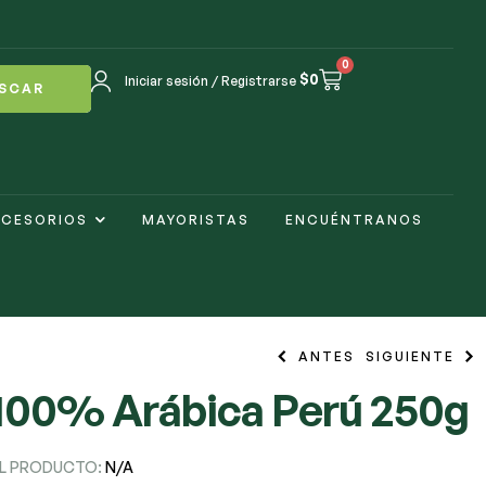
0
$
0
Iniciar sesión / Registrarse
SCAR
CESORIOS
MAYORISTAS
ENCUÉNTRANOS
ANTES
SIGUIENTE
100% Arábica Perú 250g
$
$
28.000
8.100
$
32.400
EL PRODUCTO:
N/A