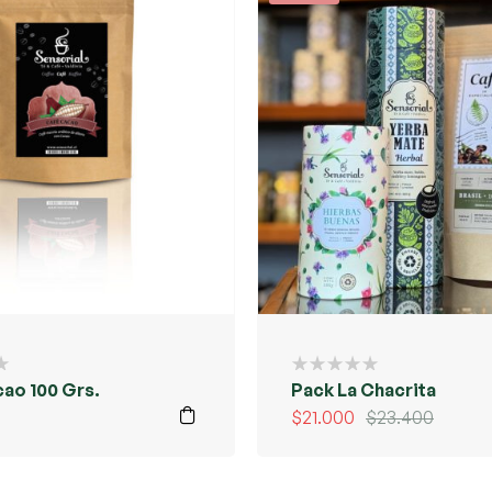
ao 100 Grs.
Pack La Chacrita
$
21.000
$
23.400