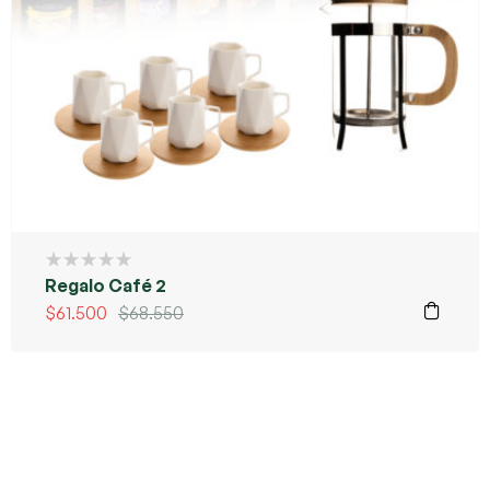
Regalo Café 2
$
61.500
$
68.550