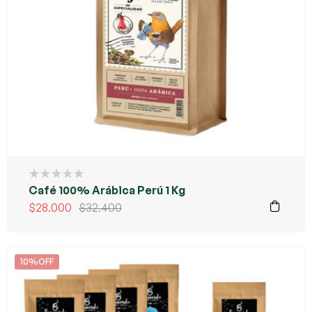
Café 100% Arábica Perú 1 Kg
$
28.000
$
32.400
10%OFF