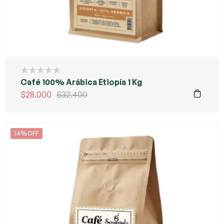
Café 100% Arábica Etiopía 1 Kg
$
28.000
$
32.400
14%OFF