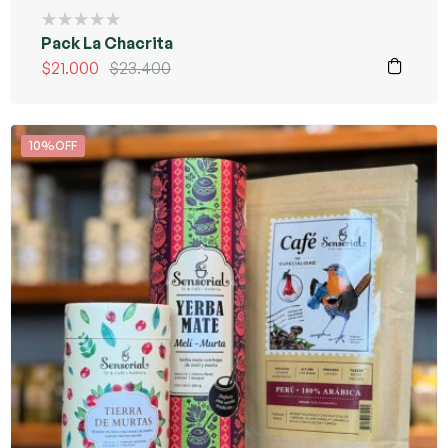
Pack La Chacrita
$
21.000
$
23.400
10%OFF