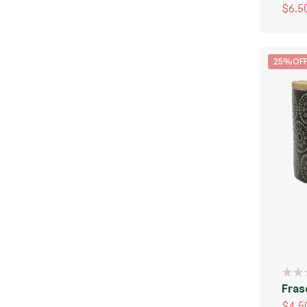
$
6.5
25%OF
Fras
$
4.5