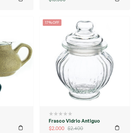
17%OFF
Frasco Vidrio Antiguo
$
2.000
$
2.400