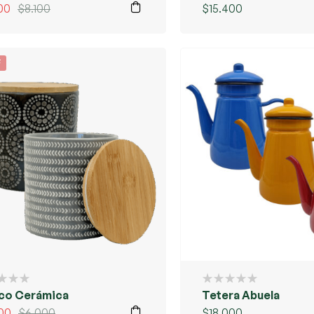
00
$
8.100
$
15.400
F
co Cerámica
Tetera Abuela
00
$
6.000
$
18.000