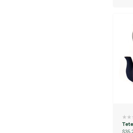
Tete
$
35.