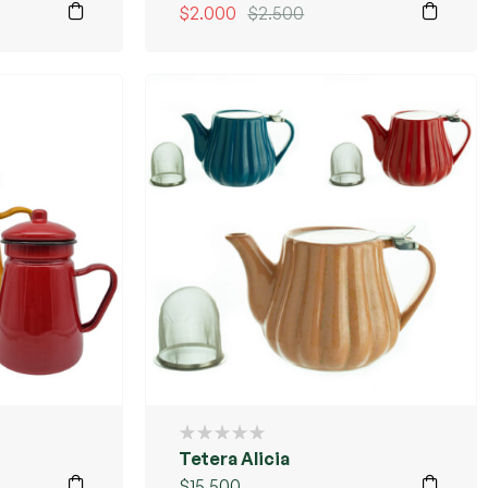
$
2.000
$
2.500
Tetera Alicia
$
15.500