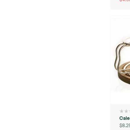
Cale
$
8.2