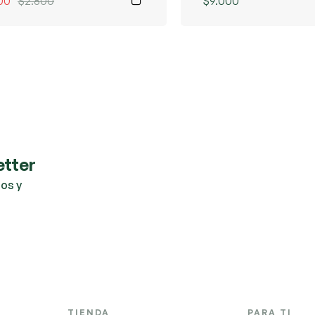
00
$
2.800
$
9.000
etter
os y
TIENDA
PARA TI