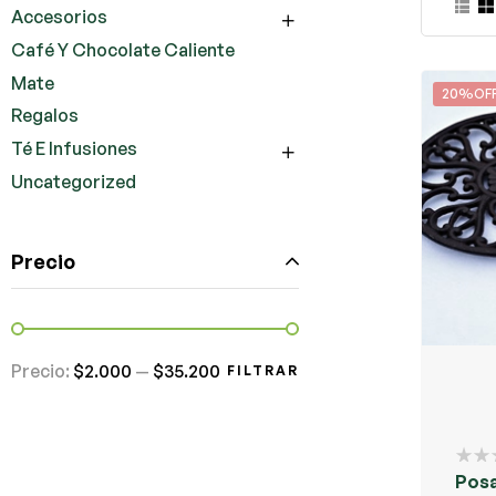
Accesorios
Café Y Chocolate Caliente
Mate
20%OF
Regalos
Té E Infusiones
Uncategorized
Precio
Precio:
$2.000
—
$35.200
FILTRAR
Posa