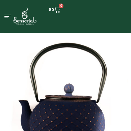
0
$
0