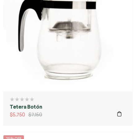
Tetera Botón
$
5.750
$
7.150
25%OFF