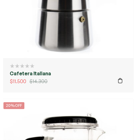
Cafetera Italiana
$
11.500
$
14.300
20%OFF