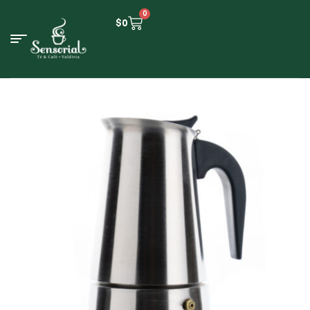
0
$
0