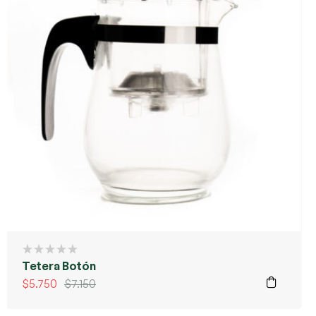
Tetera Botón
$
5.750
$
7.150