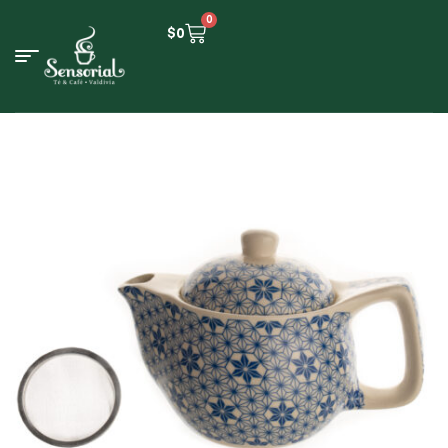
0
$
0