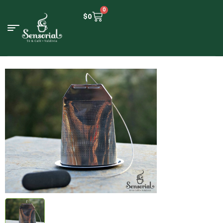
0
$
0