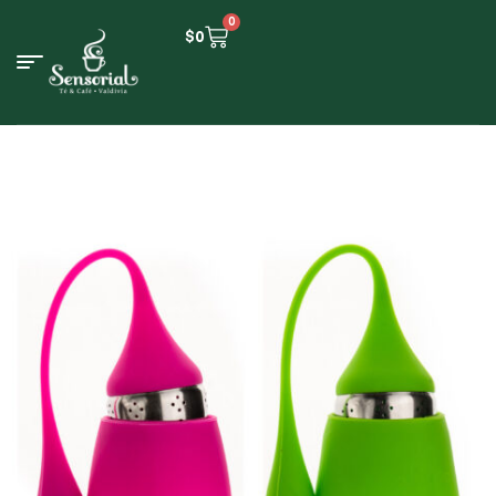
0
$
0