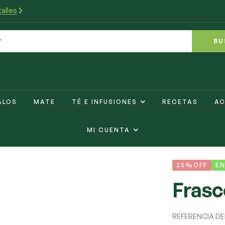
alles
BU
ALOS
MATE
TÉ E INFUSIONES
RECETAS
AC
MI CUENTA
25%OFF
E
Frasc
REFERENCIA D