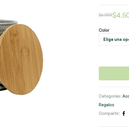
$
4.5
$
6.000
Color
Categorías:
Ac
Regalos
Compartir:
Fa