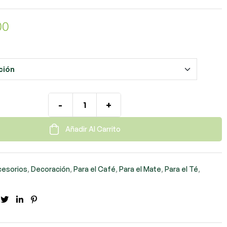
00
-
+
Añadir Al Carrito
cesorios
,
Decoración
,
Para el Café
,
Para el Mate
,
Para el Té
,
cebook
Twitter
LinkedIn
Pinterest