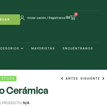
0
$
0
Iniciar sesión / Registrarse
SCAR
CESORIOS
MAYORISTAS
ENCUÉNTRANOS
N STOCK
ANTES
SIGUIENTE
o Cerámica
$
$
39.000
28.000
$
$
44.000
34.800
EL PRODUCTO:
N/A