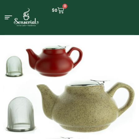
0
$
0