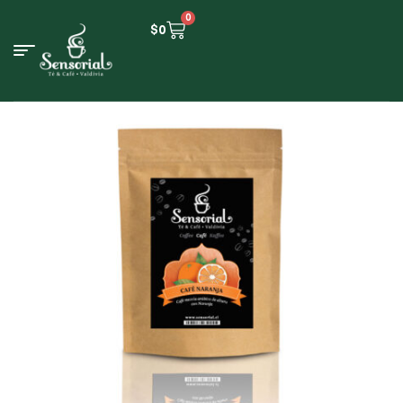
0
$
0