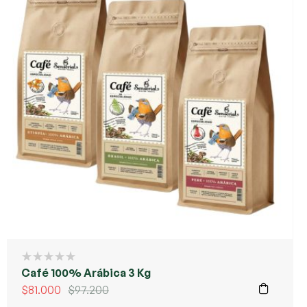
Café 100% Arábica 3 Kg
$
81.000
$
97.200