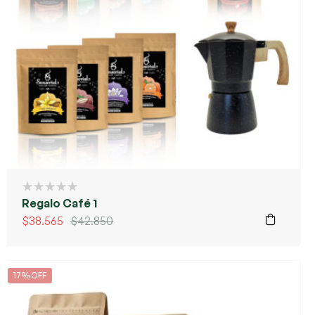
Regalo Café 1
$
38.565
$
42.850
17%OFF