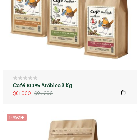
Café 100% Arábica 3 Kg
$
81.000
$
97.200
14%OFF