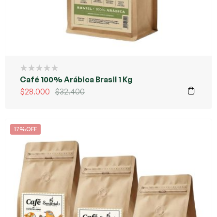
Café 100% Arábica Brasil 1 Kg
$
28.000
$
32.400
17%OFF