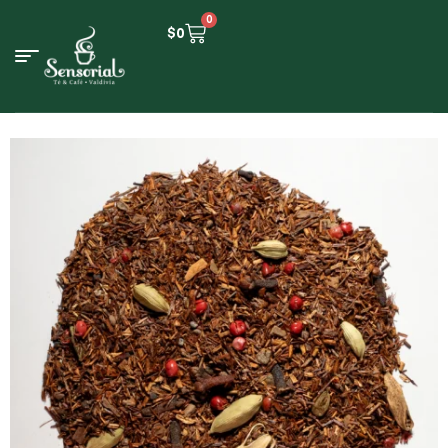
0
$
0