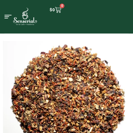
0
$
0