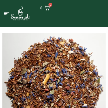
0
$
0