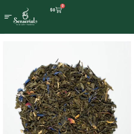
0
$
0