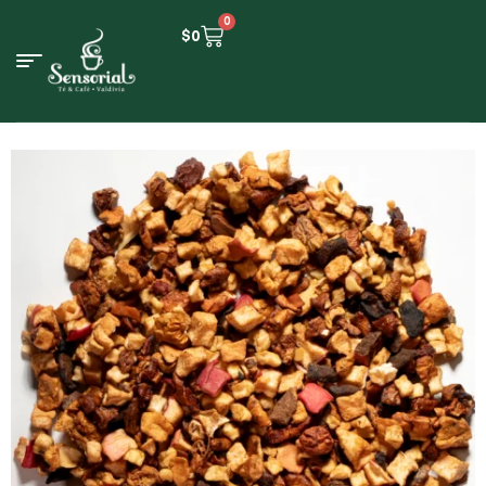
0
$
0