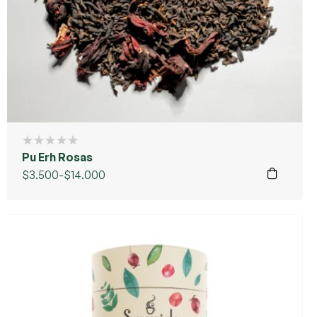
Pu Erh Rosas
$
3.500
-
$
14.000