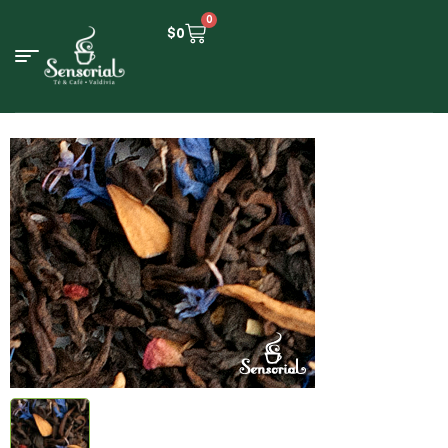
0
$
0