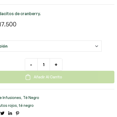
dacitos de cranberry.
17.500
-
+
Añadir Al Carrito
e Infusiones
,
Té Negro
utos rojos
,
té negro
cebook
Twitter
LinkedIn
Pinterest