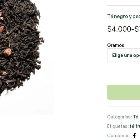
Té negro y pe
$
4.000
-
$
Gramos
Categorías:
Té 
Etiquetas:
té fr
Compartir:
Fa