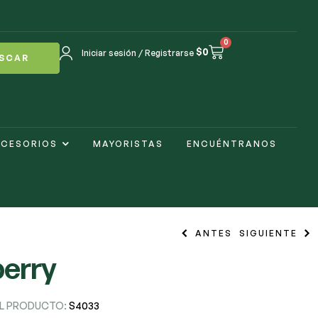
0
$
0
Iniciar sesión / Registrarse
SCAR
CESORIOS
MAYORISTAS
ENCUÉNTRANOS
ANTES
SIGUIENTE
erry
$
3.800
-
$
16.500
$
3.800
-
$
16.500
EL PRODUCTO:
S4033