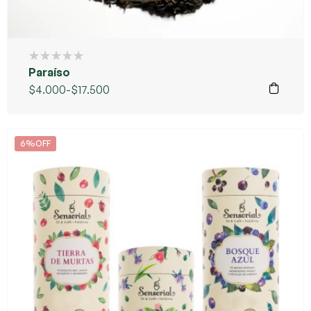
Paraíso
$
4.000
-
$
17.500
6%OFF