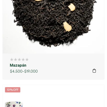
Mazapán
$
4.500
-
$
19.000
10%OFF