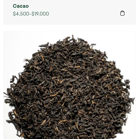
Cacao
$
4.500
-
$
19.000