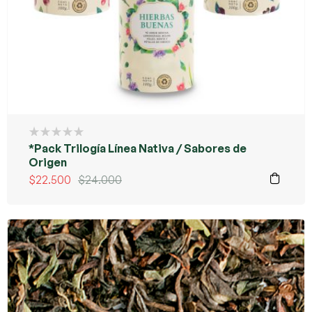
*Pack Trilogía Línea Nativa / Sabores de
Origen
$
22.500
$
24.000