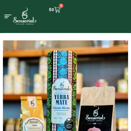
0
$
0