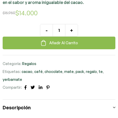
en el sabor y aroma inigualable del cacao.
$
14.000
$
15.950
-
+
Añadir Al Carrito
Categoría:
Regalos
Etiquetas:
cacao
,
café
,
chocolate
,
mate
,
pack
,
regalo
,
te
,
yerbamate
Compartir:
Facebook
Twitter
LinkedIn
Pinterest
Descripción