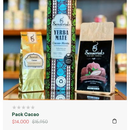
Pack Cacao
$
14.000
$
15.950