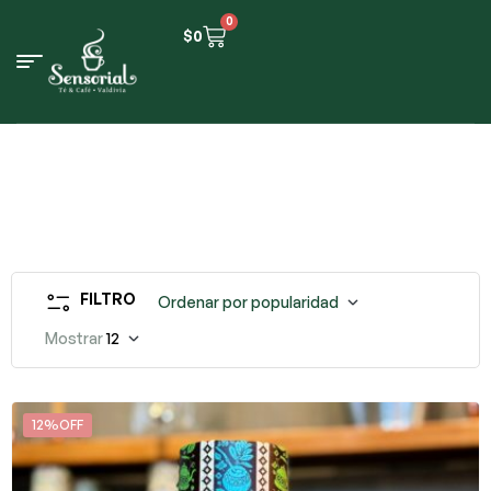
0
$
0
FILTRO
Ordenar por popularidad
Mostrar
12
12%OFF