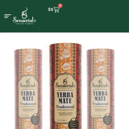
0
$
0