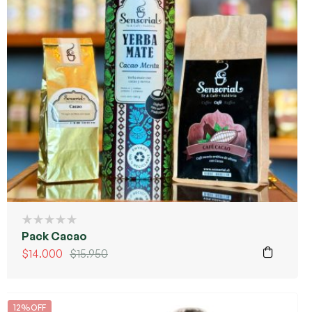
Pack Cacao
$
14.000
$
15.950
12%OFF