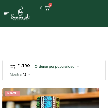
0
$
0
FILTRO
Ordenar por popularidad
Mostrar
12
12%OFF