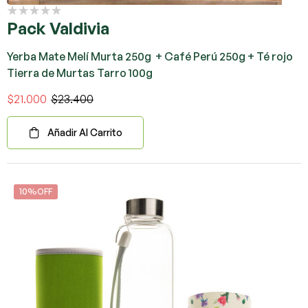
Pack Valdivia
Yerba Mate Melí Murta 250g + Café Perú 250g + Té rojo
Tierra de Murtas Tarro 100g
$
21.000
$
23.400
Añadir Al Carrito
10%OFF