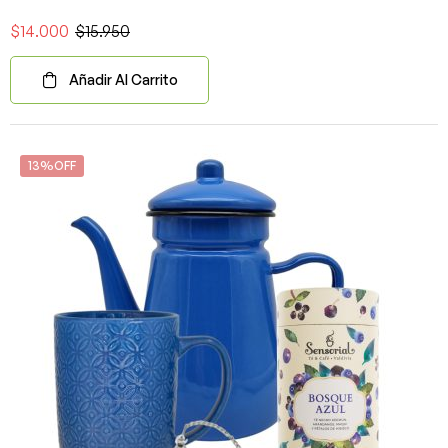
$
14.000
$
15.950
Añadir Al Carrito
13%OFF