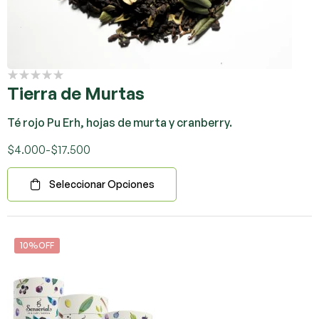
Tierra de Murtas
Té rojo Pu Erh, hojas de murta y cranberry.
$
4.000
-
$
17.500
Seleccionar Opciones
10%OFF