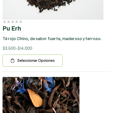
Pu Erh
Té rojo Chino, de sabor fuerte, maderoso y terroso.
$
3.500
-
$
14.000
Seleccionar Opciones