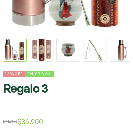
12%OFF
EN STOCK
Regalo 3
$
36.900
$
41.700