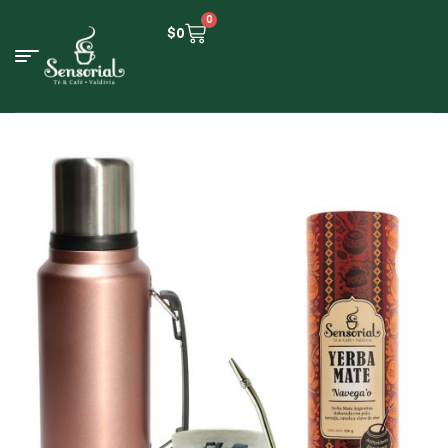
0
$
0