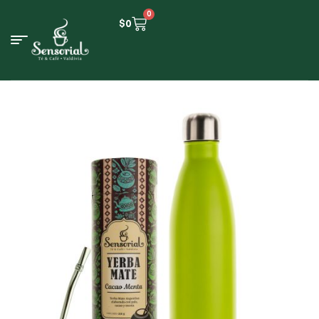
0
$
0