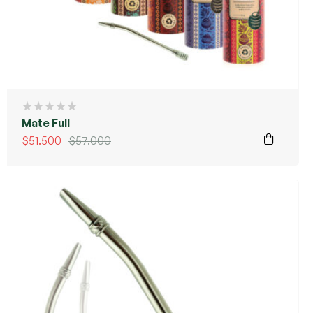
Mate Full
$
51.500
$
57.000