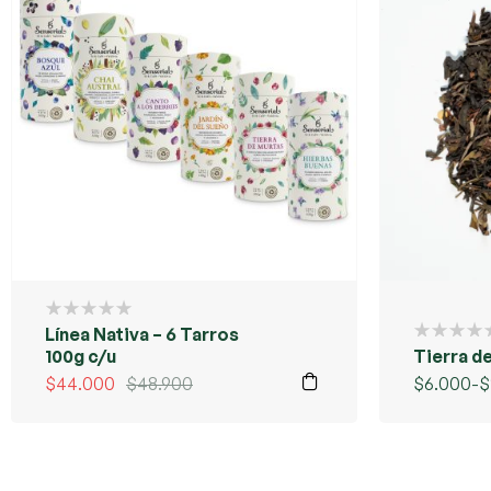
Línea Nativa – 6 Tarros
100g c/u
Tierra d
$
44.000
$
48.900
$
6.000
-
$