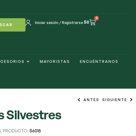
0
$
0
Iniciar sesión / Registrarse
SCAR
CESORIOS
MAYORISTAS
ENCUÉNTRANOS
ANTES
SIGUIENTE
s Silvestres
$
$
3.800
4.000
-
-
$
$
16.500
17.500
EL PRODUCTO:
S6015