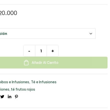
20.000
-
+
Añadir Al Carrito
ibos e Infusiones
,
Té e Infusiones
siones
,
té frutos rojos
cebook
Twitter
LinkedIn
Pinterest