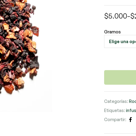
$
5.000
-
$
Gramos
Categorías:
Roo
Etiquetas:
infu
Compartir:
Fa