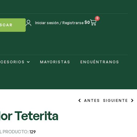
0
$
0
Iniciar sesión / Registrarse
SCAR
CESORIOS
MAYORISTAS
ENCUÉNTRANOS
ANTES
SIGUIENTE
or Teterita
$
$
2.300
15.500
$
2.800
EL PRODUCTO:
129