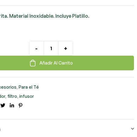
ta. Material Inoxidable. Incluye Platillo.
-
+
Añadir Al Carrito
cesorios
,
Para el Té
dor
,
filtro
,
infusor
cebook
Twitter
LinkedIn
Pinterest
n