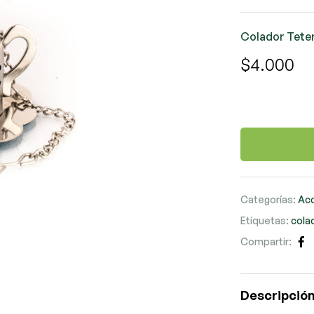
Colador Teteri
$
4.000
Categorías:
Ac
Etiquetas:
cola
Compartir:
Fa
Descripció