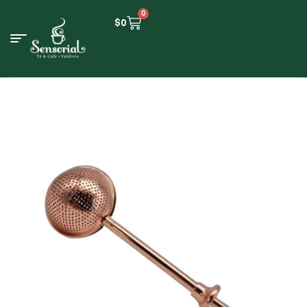
0
$
0