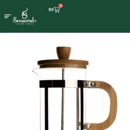
0
$
0