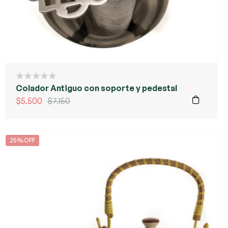
Colador Antiguo con soporte y pedestal
$
5.500
$
7.150
25%OFF