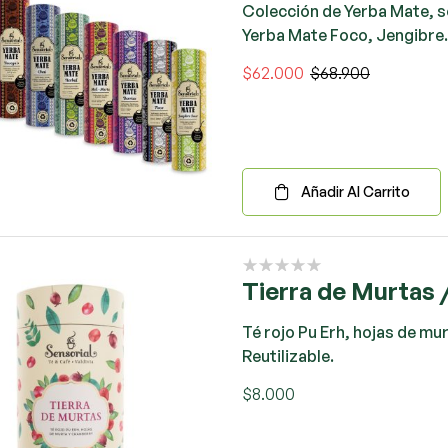
Colección de Yerba Mate, s
Yerba Mate Foco, Jengibr
$
62.000
$
68.900
Añadir Al Carrito
Tierra de Murtas 
Té rojo Pu Erh, hojas de mu
Reutilizable.
$
8.000