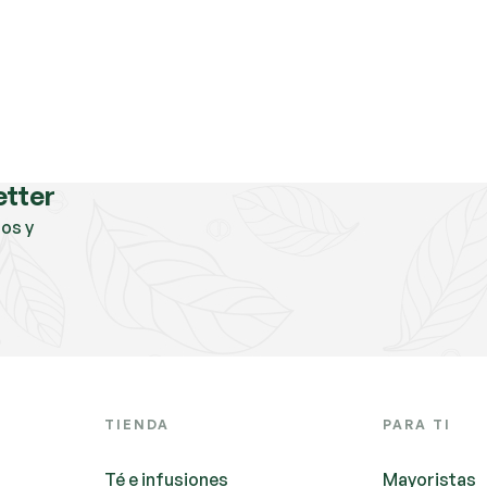
etter
os y
TIENDA
PARA TI
Té e infusiones
Mayoristas