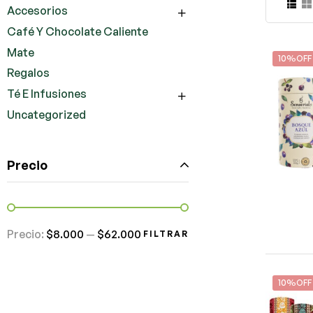
Accesorios
Café Y Chocolate Caliente
Mate
10%OFF
Regalos
Té E Infusiones
Uncategorized
Precio
Precio:
$8.000
—
$62.000
FILTRAR
10%OFF