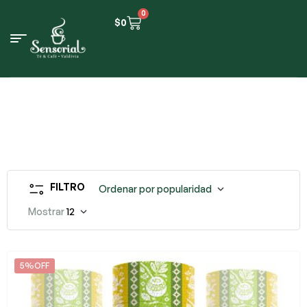
0
$
0
FILTRO
Ordenar por popularidad
Mostrar
12
5%OFF