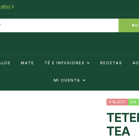
alles
BU
ALOS
MATE
TÉ E INFUSIONES
RECETAS
AC
MI CUENTA
9%OFF
EN
TETE
TEA