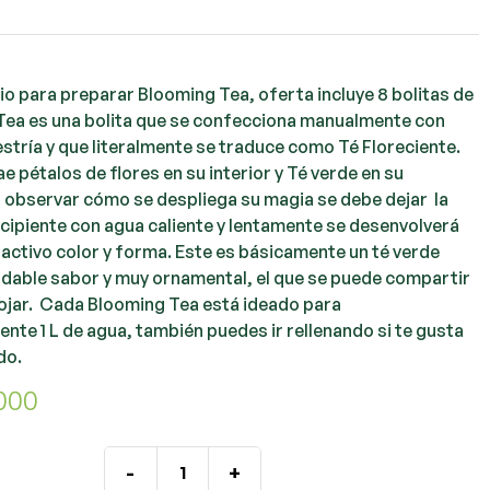
io para preparar Blooming Tea, oferta incluye 8 bolitas de
Tea es una bolita que se confecciona manualmente con
stría y que literalmente se traduce como Té Floreciente.
ae pétalos de flores en su interior y Té verde en su
a observar cómo se despliega su magia se debe dejar la
recipiente con agua caliente y lentamente se desenvolverá
ractivo color y forma. Este es básicamente un té verde
radable sabor y muy ornamental, el que se puede compartir
mojar. Cada Blooming Tea está ideado para
te 1 L de agua, también puedes ir rellenando si te gusta
do.
000
-
+