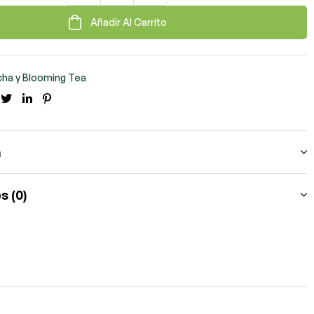
Añadir Al Carrito
ha y Blooming Tea
cebook
Twitter
LinkedIn
Pinterest
n
s (0)