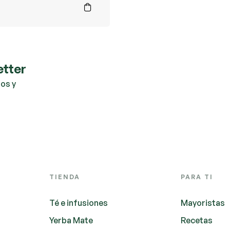
etter
os y
TIENDA
PARA TI
Té e infusiones
Mayoristas
Yerba Mate
Recetas