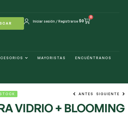
0
$
0
Iniciar sesión / Registrarse
SCAR
CESORIOS
MAYORISTAS
ENCUÉNTRANOS
 STOCK
ANTES
SIGUIENTE
RA VIDRIO + BLOOMING
$
8.500
$
12.000