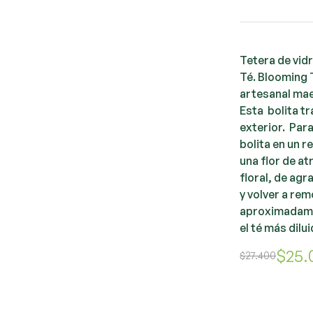
Tetera de vidr
Té. Blooming 
artesanal mae
Esta bolita tr
exterior. Par
bolita en un 
una flor de at
floral, de ag
y volver a re
aproximadamen
el té más dilui
$
25.
$
27.400