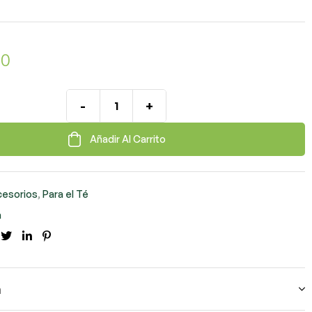
00
-
+
Añadir Al Carrito
cesorios
,
Para el Té
a
cebook
Twitter
LinkedIn
Pinterest
n