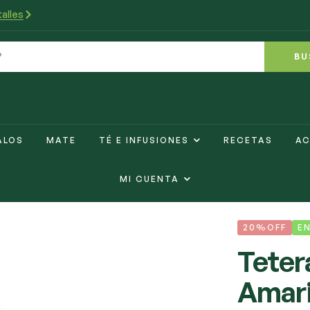
alles
BU
ALOS
MATE
TÉ E INFUSIONES
RECETAS
AC
MI CUENTA
20%OFF
E
Teter
Amari