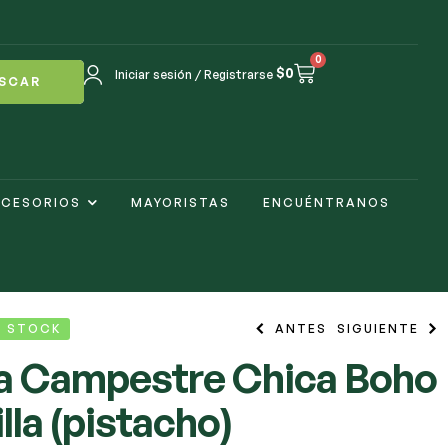
0
$
0
Iniciar sesión / Registrarse
SCAR
CESORIOS
MAYORISTAS
ENCUÉNTRANOS
N STOCK
ANTES
SIGUIENTE
a Campestre Chica Boho
lla (pistacho)
$
$
6.000
17.000
$
7.500