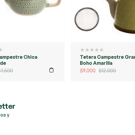
ampestre Chica
Tetera Campestre Gra
rde
Boho Amarilla
$
7.500
$
9.000
$
12.000
etter
os y