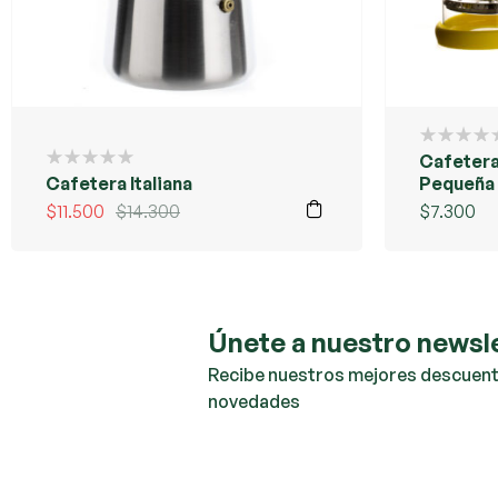
Cafetera
Cafetera Italiana
Pequeña 
$
11.500
$
14.300
$
7.300
Únete a nuestro newsl
Recibe nuestros mejores descuent
novedades