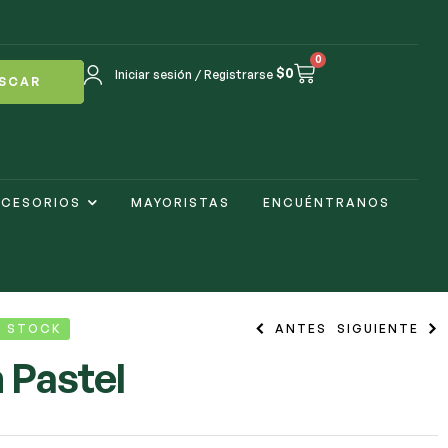
0
$
0
Iniciar sesión / Registrarse
SCAR
CESORIOS
MAYORISTAS
ENCUÉNTRANOS
N STOCK
ANTES
SIGUIENTE
 Pastel
$
2.000
$
2.500
$
1.500
$
2.500