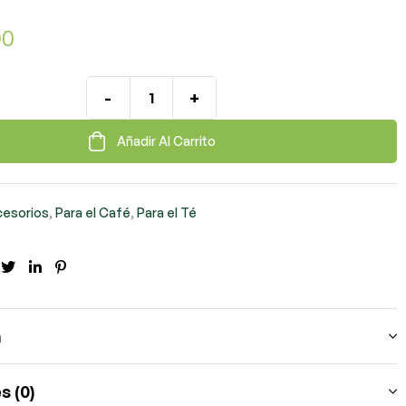
00
-
+
Añadir Al Carrito
cesorios
,
Para el Café
,
Para el Té
cebook
Twitter
LinkedIn
Pinterest
n
s (0)