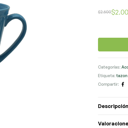
$
2.0
$
2.500
Categorías:
Ac
Etiqueta:
tazon
Compartir:
Fa
Descripció
Valoracione