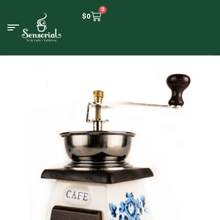
0
$
0