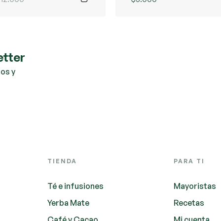
etter
os y
TIENDA
PARA TI
Té e infusiones
Mayoristas
Yerba Mate
Recetas
Café y Cacao
Mi cuenta