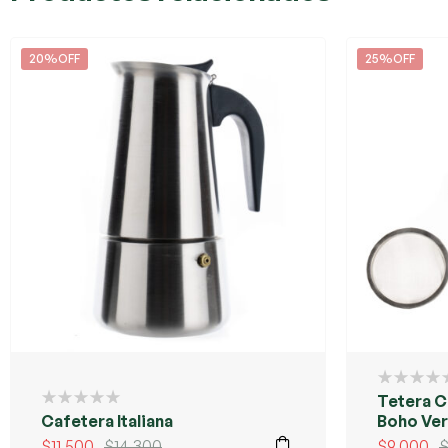
20%OFF
25%OFF
Tetera 
Cafetera Italiana
Boho Ve
$
11.500
$
14.300
$
9.000