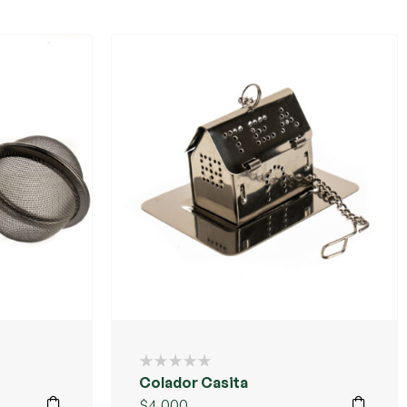
Colador Casita
$
4.000