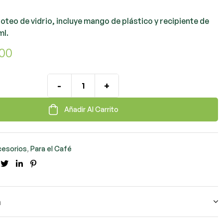
oteo de vidrio, incluye mango de plástico y recipiente de
ml.
900
-
+
Añadir Al Carrito
cesorios
,
Para el Café
cebook
Twitter
LinkedIn
Pinterest
n