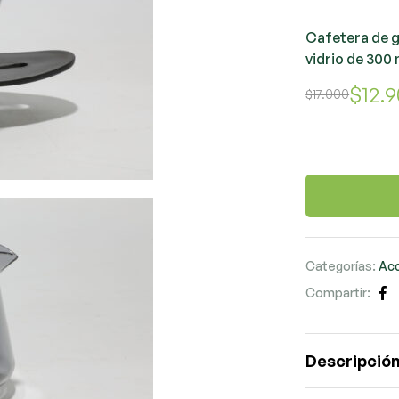
Cafetera de g
vidrio de 300 
$
12.
$
17.000
Categorías:
Ac
Compartir:
Fa
Descripció