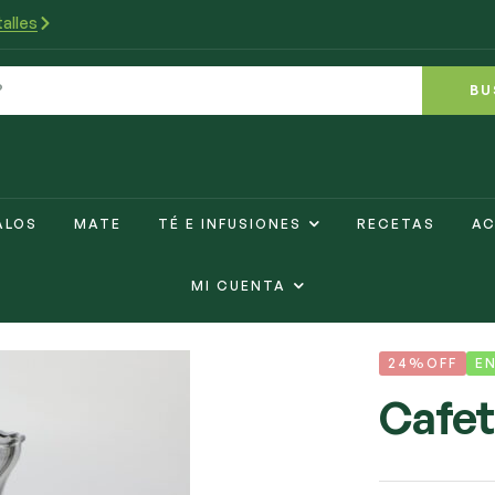
alles
BU
ALOS
MATE
TÉ E INFUSIONES
RECETAS
AC
MI CUENTA
24%OFF
E
Cafet