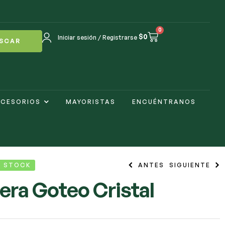
0
$
0
Iniciar sesión / Registrarse
SCAR
CESORIOS
MAYORISTAS
ENCUÉNTRANOS
N STOCK
ANTES
SIGUIENTE
era Goteo Cristal
$
$
15.000
15.000
$
$
17.900
18.900