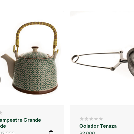
Campestre Grande
rde
Colador Tenaza
$
12.000
$
3.000