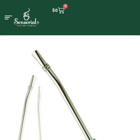
0
$
0