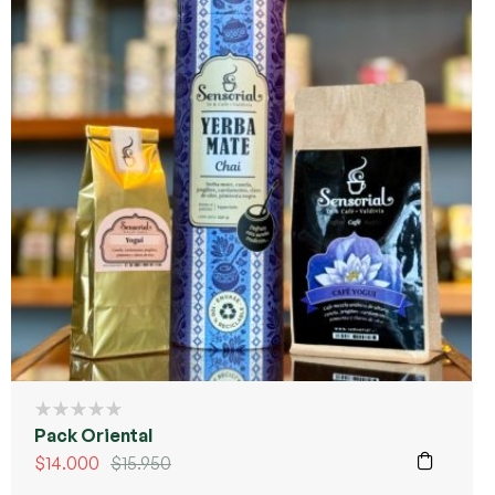
Pack Oriental
$
14.000
$
15.950