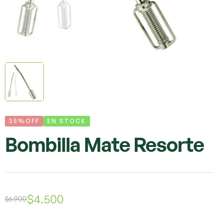
35%OFF
EN STOCK
Bombilla Mate Resorte
$
4.500
$
6.900