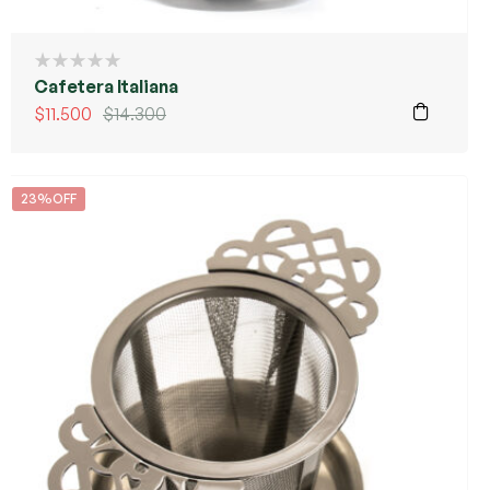
Cafetera Italiana
$
11.500
$
14.300
23%OFF