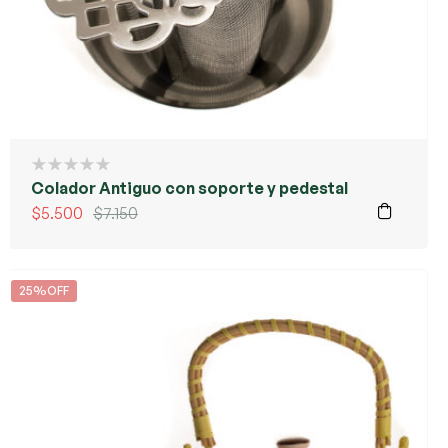
Colador Antiguo con soporte y pedestal
$
5.500
$
7.150
25%OFF