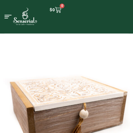
0
$
0