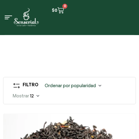
0
$
0
FILTRO
Ordenar por popularidad
Mostrar
12