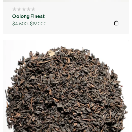
Oolong Finest
$
4.500
-
$
19.000