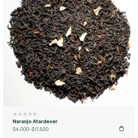
Naranjo Atardecer
$
4.000
-
$
17.500