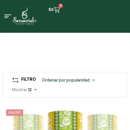
0
$
0
FILTRO
Ordenar por popularidad
Mostrar
12
5%OFF