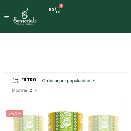
0
$
0
FILTRO
Ordenar por popularidad
Mostrar
12
5%OFF