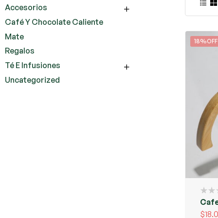
Accesorios
Café Y Chocolate Caliente
Mate
18%OFF
Regalos
Té E Infusiones
Uncategorized
Cafe
$
18.