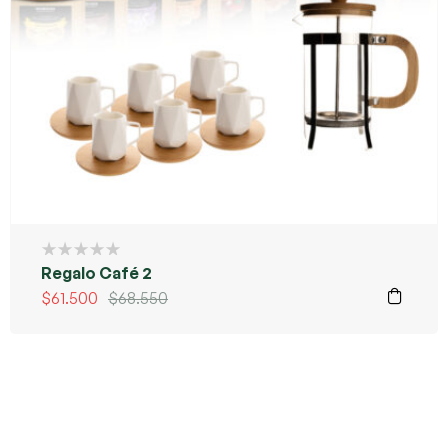
Regalo Café 2
$
61.500
$
68.550