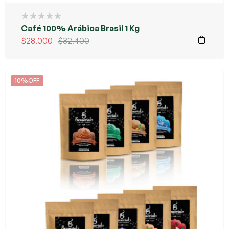
Café 100% Arábica Brasil 1 Kg
$
28.000
$
32.400
10%OFF