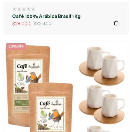
Café 100% Arábica Brasil 1 Kg
$
28.000
$
32.400
20%OFF