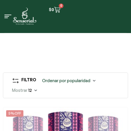
0
$
0
FILTRO
Ordenar por popularidad
Mostrar
12
5%OFF