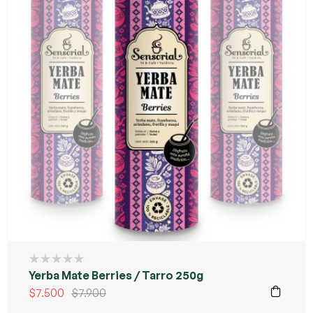
Yerba Mate Berries / Tarro 250g
$
7.500
$
7.900