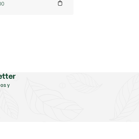
00
etter
os y