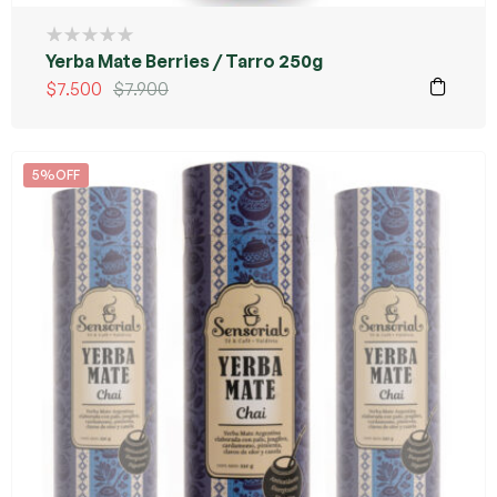
Yerba Mate Berries / Tarro 250g
$
7.500
$
7.900
5%OFF