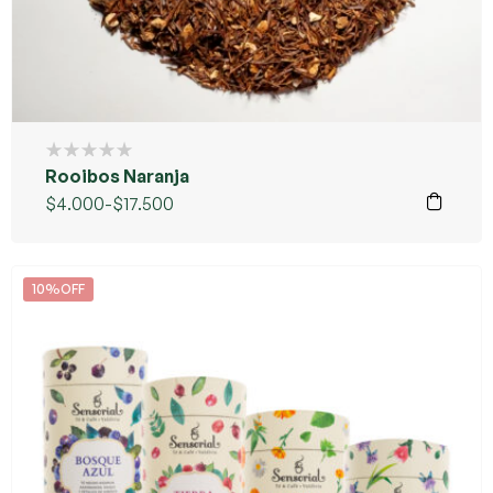
Rooibos Naranja
$
4.000
-
$
17.500
10%OFF