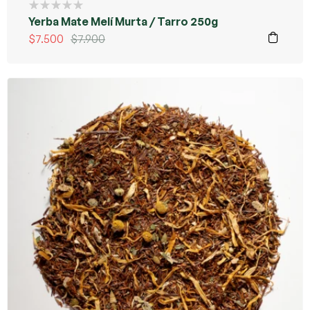
Yerba Mate Melí Murta / Tarro 250g
$
7.500
$
7.900