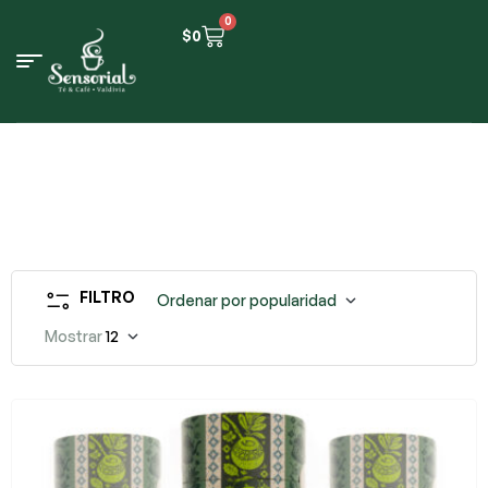
0
$
0
FILTRO
Ordenar por popularidad
Mostrar
12