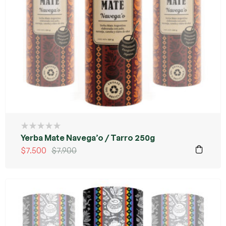
Yerba Mate Navega’o / Tarro 250g
$
7.500
$
7.900